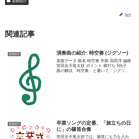
楽曲紹介
ten
関連記事
演奏曲の紹介: 時空奏 (ジグソー)
楽曲紹介
楽曲データ 曲名 時空奏 作曲 高田淳 編曲
世田谷天竜太鼓 ポイント 横打ち 5拍子
曲の解説「時空奏」と書いて「ジグソー
(Jigsaw)」と読みます。太鼓の里 響和館
で開かれた高田淳さんの和太鼓横打ちワ
ークショップに参加して教えていただ...
卒業ソングの定番、「旅立ちの日
楽曲紹介
に」の篠笛合奏
世田谷天竜太鼓では、篠笛にも力を入れ