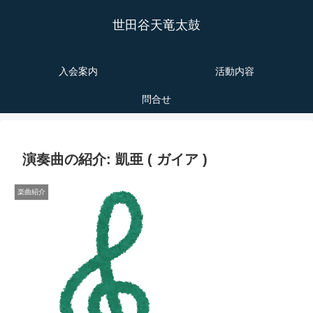
世田谷天竜太鼓
入会案内
活動内容
問合せ
演奏曲の紹介: 凱亜 ( ガイア )
楽曲紹介