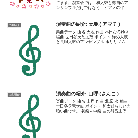
てます。演奏会では、和太鼓と篠笛のア
ンサンブルだけではなく、ピアノの伴奏
に合わせた篠笛の合奏が売りです。今回
は、卒業式にちなんだ曲として定番中の
定番である「旅立ちの日に」を紹介しま
演奏曲の紹介: 天地 ( アマチ )
楽曲紹介
す。楽曲データ曲名旅立ち...
楽曲データ 曲名 天地 作曲 林田ひろゆき
編曲 世田谷天竜太鼓 ポイント 締め太鼓
と長胴太鼓のアンサンブル ポリリズムが
難しい 解説天地と書いて「アマチ」と読
みます。林田ひろゆきさんのワークショ
ップに参加して教えて頂いた楽曲です。
動画20...
演奏曲の紹介: 山呼 (さんこ )
楽曲紹介
楽曲データ 曲名 山呼 作曲 北原 永 編曲
世田谷天竜太鼓 ポイント 和太鼓らしい力
強い曲です。 初級～中級 曲の解説山呼と
書いて「さんこ」と読みます。長胴太鼓
による力強い曲です。日本太鼓協会発行
「和太鼓教本」にのっている曲です。動
画20...