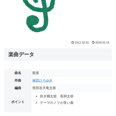
2011.02.02
2016.02.14
楽曲データ
曲名
凱亜
作曲
林田ひろゆき
編曲
世田谷天竜太鼓
担ぎ桶太鼓、長胴太鼓
ポイント
テーマのノリが良い曲