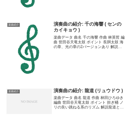
演奏曲の紹介: 千の海響 ( センの
楽曲紹介
カイキョウ )
楽曲データ 曲名 千の海響 作曲 林英哲 編
曲 世田谷天竜太鼓 ポイント 長胴太鼓 海
の章、光の章の2バージョンあり 解説林
英哲さんのサイトより、楽譜を購入しま
した。神戸大地震の復興祝典行事のため
に作成された楽曲とのことです。以下、
楽曲のよ...
演奏曲の紹介: 龍道 (リュウドウ )
楽曲紹介
楽曲データ 曲名 龍道 作曲 林田ひろゆき
編曲 世田谷天竜太鼓 ポイント 担ぎ桶 ノ
リの良い跳ねる系のリズム 解説龍道とい
う担ぎ桶太鼓の曲です。タンタ、タンタ
と跳ねる系の気持ちよいリズムです。日
本太鼓協会発行「和太鼓教本2」にのって
いる曲...