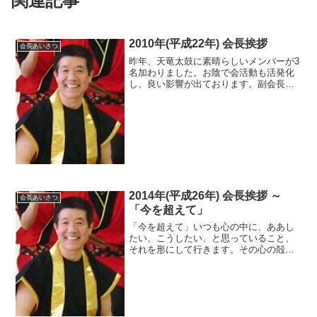
関連記事
2010年(平成22年) 会長挨拶
会長あいさつ
昨年、天竜太鼓に素晴らしいメンバーが3
名加わりました。お陰で会活動も活発化
し、良い影響が出ております。副会長の
山本も今まで以上にモチベーションが上
がり、林田博幸先生のワークショップに
も積極的に参加をしております。そのた
め、今年度の新曲はかな...
2014年(平成26年) 会長挨拶 ～
会長あいさつ
「今を超えて」
「今を超えて」いつも心の中に、ああし
たい、こうしたい、と思っていること、
それを形にして行きます。その心の殻の
中の想いを形にするには、努力が必要で
す。努力は自分に対するご褒美です。努
力をすると心が湧き立ち、自分の可能性
を感じ、内面価値をたかめ...