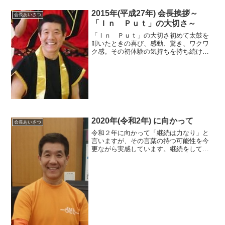
2015年(平成27年) 会長挨拶～
会長あいさつ
「Ｉｎ Ｐｕｔ」の大切さ～
「Ｉｎ Ｐｕｔ」の大切さ初めて太鼓を
叩いたときの喜び、感動、驚き、ワクワ
ク感。その初体験の気持ちを持ち続ける
ことは大変意義があります。しかし、１
年２年と練習を続けるうちに、全てが日
常のこととなってしまいます。毎週の日
曜日、練習に行って仲間と...
2020年(令和2年) に向かって
会長あいさつ
令和２年に向かって「継続は力なり」と
言いますが、その言葉の持つ可能性を今
更ながら実感しています。継続をしてい
るので「会」としての実力は、どんどん
伸びてきています。「持ち曲」は太鼓の
曲も、篠笛の曲も確実に増えて、１シー
ズンでは全曲を演奏しきれ...