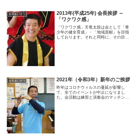
2013年(平成25年) 会長挨拶 ～
会長あいさつ
「ワクワク感」
「ワクワク感」天竜太鼓は会として「青
少年の健全育成」・「地域貢献」を目指
しております。それと同時に、その目標
を進めていくメンバーには「ワクワク
感」を持ってもらいたい と思っておりま
す。一日２４時間。その時間はどのよう
に使っても自由ですが、確...
2021年（令和3年）新年のご挨拶
会長あいさつ
昨年はコロナウィルスの蔓延が影響し
て、全てのイベントが中止になりまし
た。会活動は練習と演奏会のマッチング
です。会活動はその二つをもって一年の
時間割を作りますので、片翼飛行状態に
なってしまいました。そこでメンバーの
未来への架け橋となる、様々な...